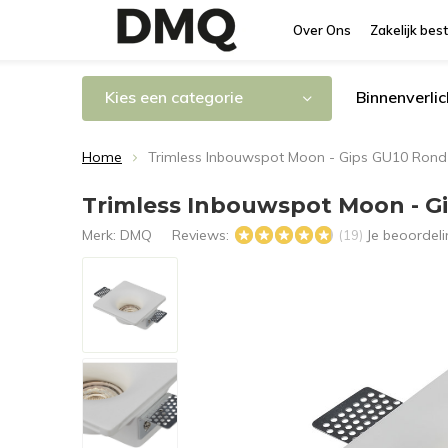
Over Ons
Zakelijk best
Kies een categorie
Binnenverlic
Home
Trimless Inbouwspot Moon - Gips GU10 Rond
Trimless Inbouwspot Moon - G
Merk:
DMQ
Reviews:
Je beoordel
(19)