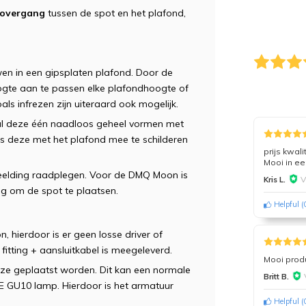
 overgang
tussen de spot en het plafond,
en in een gipsplaten plafond. Door de
gte aan te passen elke plafondhoogte of
s infrezen zijn uiteraard ook mogelijk.
al deze één naadloos geheel vormen met
s deze met het plafond mee te schilderen
prijs kwal
Mooi in ee
beelding raadplegen. Voor de DMQ Moon is
V
Kris L.
ig om de spot te plaatsen.
Helpful
(
 hierdoor is er geen losse driver of
itting + aansluitkabel is meegeleverd.
Mooi produ
euze geplaatst worden. Dit kan een normale
Britt B.
E GU10 lamp. Hierdoor is het armatuur
Helpful
(