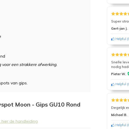
Super str
Gert-jan J.
e
Helpful
(
ond
Snelle lev
 voor een strakkere afwerking.
nodig had
Pieter W.
pots van gips.
Helpful
(
uwspot Moon - Gips GU10 Rond
Degelijk 
Michael B.
k hier de handleiding
Helpful
(