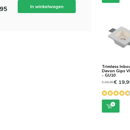
In winkelwagen
,95
Trimless Inb
Devon Gips V
- GU10
€ 19,9
€ 39,95