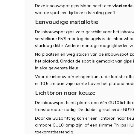
Deze inbouwspot gips Moon heeft een
vloeiende
wat de spot een tijdloze uitstraling geeft.
Eenvoudige installatie
De inbouwspot gips zeer geschikt voor het inbouw
verstelbare RVS montagebeugels is de inbouwhoo
stuclaag dikte. Andere montage mogelijkheden zoal
Na plaatsen en weg stucen van de inbouwspot z
het plafond. Omdat de spot is gemaakt van gips i
in elke gewenste kleur.
Voor de inbouw afmetingen kunt u de laatste af
er 10,5 cm aan vrije ruimte boven het plafond nod
Lichtbron naar keuze
De inbouwspot biedt plaats aan één GU10 lichtbron,
transformator nodig. De dubbel geïsoleerde GU10 f
Door de GU10 fitting kan er een lichtbron naar k
dimbare GU10 lamp zijn, of een slimme Philips HU
toekomstbestendig.