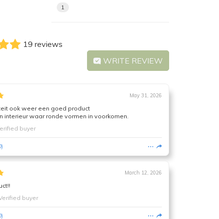
1
19 reviews
WRITE REVIEW
May 31, 2026
iteit ook weer een goed product
n interieur waar ronde vormen in voorkomen.
erified buyer
0
)
March 12, 2026
ct!!
Verified buyer
0
)