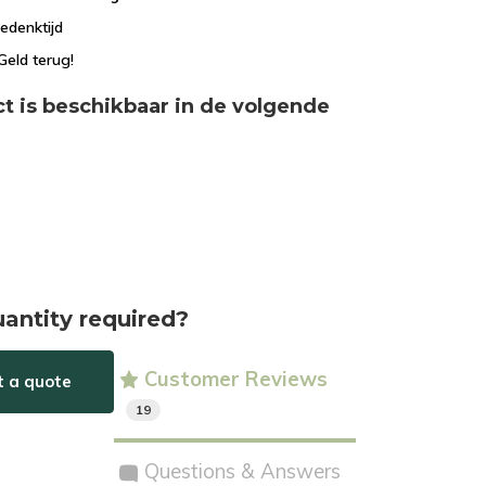
edenktijd
Geld terug!
ct is beschikbaar in de volgende
uantity required?
Customer Reviews
t a quote
19
Questions & Answers