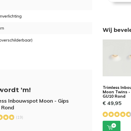
nverlichting
rn
Wij bevel
overschilderbaar)
Trimless Inb
wordt 'm!
Moon Twins -
GU10 Rond
ess Inbouwspot Moon - Gips
€ 49,95
 Rond
(19)