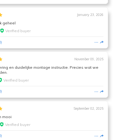
January 23, 2026
ak geheel
Verified buyer
0
)
November 09, 2025
ering en duidelijke montage instructie. Precies wat we
den.
Verified buyer
0
)
September 02, 2025
en mooi
Verified buyer
0
)