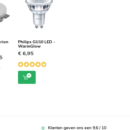
rion
Philips GU10 LED -
WarmGlow
€ 6,95
5
Klanten geven ons een 9,6 / 10