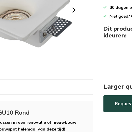
het
30 dagen
b
geselecteerde
zoekresultaat
Niet goed? 
te
gaan.
Dit produ
Als
kleuren:
u
met
aanraaktoetsen
werkt,
kunt
u
touch-
Larger q
en
swipetekens
gebruiken.
Reques
 GU10 Rond
passen in een renovatie of nieuwbouw
bouwspot helemaal van deze tijd!