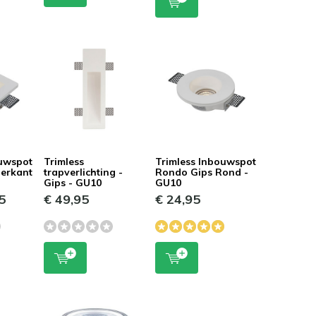
ouwspot
Trimless
Trimless Inbouwspot
ierkant
trapverlichting -
Rondo Gips Rond -
Gips - GU10
GU10
5
€ 49,95
€ 24,95