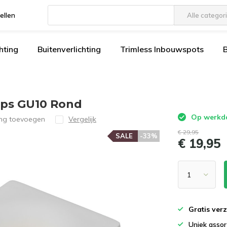
ellen
Alle categor
Gebruik
de
hting
Buitenverlichting
Trimless Inbouwspots
pijltjes
op
en
neer
om
ips GU10 Rond
een
Op werkdag
ing toevoegen
Vergelijk
beschikbaar
€ 29,95
resultaat
SALE
-33%
€ 19,95
te
selecteren.
Druk
op
Enter
om
Gratis ver
naar
Uniek asso