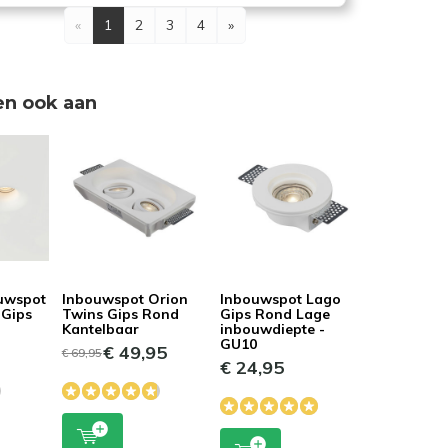
«
1
2
3
4
»
en ook aan
ouwspot
Inbouwspot Orion
Inbouwspot Lago
 Gips
Twins Gips Rond
Gips Rond Lage
Kantelbaar
inbouwdiepte -
GU10
€ 49,95
€ 69,95
€ 24,95