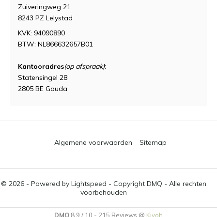
Zuiveringweg 21
8243 PZ Lelystad
KVK: 94090890
BTW: NL866632657B01
Kantooradres
(op afspraak)
:
Statensingel 28
2805 BE Gouda
Algemene voorwaarden
Sitemap
© 2026 - Powered by
Lightspeed
- Copyright DMQ - Alle rechten
voorbehouden
DMQ
8.9
/
10
-
215
Reviews @
Kiyoh