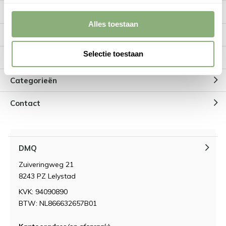
Meer informatie
Alles toestaan
Klantenservice
Selectie toestaan
Mijn account
Categorieën
Contact
DMQ
Zuiveringweg 21
8243 PZ Lelystad
KVK: 94090890
BTW: NL866632657B01