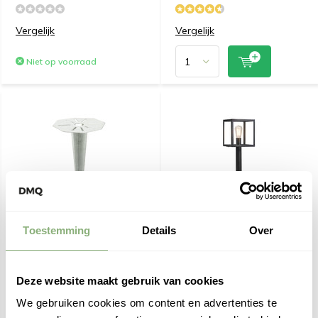
Vergelijk
Vergelijk
Niet op voorraad
Toestemming
Details
Over
Grondpin voor staande
Buitenlamp Paal
buitenlampen
Rotterdam 100
Deze website maakt gebruik van cookies
€ 19,95
€ 109,-
We gebruiken cookies om content en advertenties te