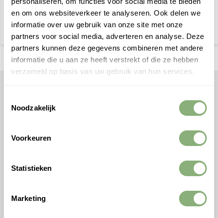
personaliseren, om functies voor social media te bieden
Vergelijk
Vergelijk
en om ons websiteverkeer te analyseren. Ook delen we
informatie over uw gebruik van onze site met onze
partners voor social media, adverteren en analyse. Deze
partners kunnen deze gegevens combineren met andere
informatie die u aan ze heeft verstrekt of die ze hebben
verzameld op basis van uw gebruik van hun services.
DMQ Verlichting
Toestemmingsselectie
Dutch Made Quality - Alle rechten
Noodzakelijk
voorbehouden DMQ®
Facebook
Voorkeuren
Instagram
Ontvang gratis handige tips van onze expert +
Statistieken
checklist voor verlichting!
Ontvang
Marketing