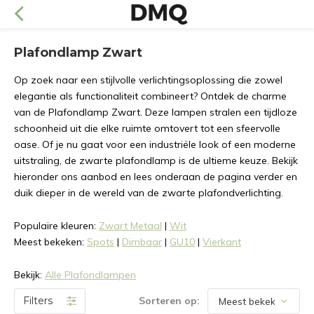
Plafondlamp Zwart
Op zoek naar een stijlvolle verlichtingsoplossing die zowel
elegantie als functionaliteit combineert? Ontdek de charme
van de Plafondlamp Zwart. Deze lampen stralen een tijdloze
schoonheid uit die elke ruimte omtovert tot een sfeervolle
oase. Of je nu gaat voor een industriële look of een moderne
uitstraling, de zwarte plafondlamp is de ultieme keuze. Bekijk
hieronder ons aanbod en lees onderaan de pagina verder en
duik dieper in de wereld van de zwarte plafondverlichting.
Populaire kleuren:
Zwart Metaal
|
Wit
Meest bekeken:
Spots
|
Dimbaar
|
GU10
|
Vierkant
Bekijk:
Alle Plafondlampen
Filters
Sorteren op: