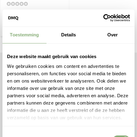
Vergelijk
Toestemming
Details
Over
Deze website maakt gebruik van cookies
DMQ Verlichting
We gebruiken cookies om content en advertenties te
personaliseren, om functies voor social media te bieden
Dutch Made Quality - Alle rechten
en om ons websiteverkeer te analyseren. Ook delen we
voorbehouden DMQ®
informatie over uw gebruik van onze site met onze
Facebook
partners voor social media, adverteren en analyse. Deze
Instagram
partners kunnen deze gegevens combineren met andere
Ontvang gratis handige tips van onze expert +
informatie die u aan ze heeft verstrekt of die ze hebben
checklist voor verlichting!
verzameld op basis van uw gebruik van hun services.
Ontvang
Toestemmingsselectie