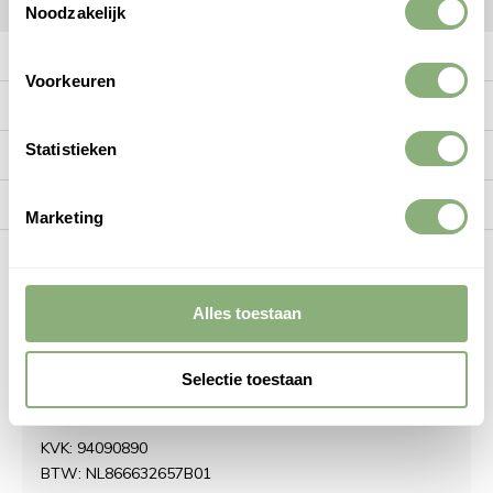
Noodzakelijk
Meer informatie
Voorkeuren
Klantenservice
Statistieken
Mijn account
Categorieën
Marketing
Contact
Alles toestaan
DMQ
Selectie toestaan
Zuiveringweg 21
8243 PZ Lelystad
KVK: 94090890
BTW: NL866632657B01