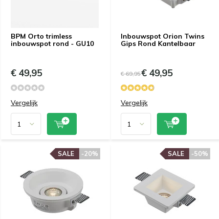
BPM Orto trimless
Inbouwspot Orion Twins
inbouwspot rond - GU10
Gips Rond Kantelbaar
€ 49,95
€ 49,95
€ 69,95
Vergelijk
Vergelijk
SALE
-20%
SALE
-50%