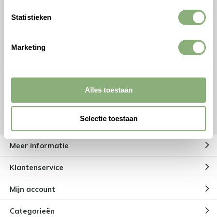
DMQ Verlichting
Statistieken
Dutch Made Quality - Alle rechten
voorbehouden DMQ®
Marketing
Facebook
Instagram
Ontvang gratis handige tips van onze expert +
checklist voor verlichting!
Alles toestaan
Ontvang
Selectie toestaan
Meer informatie
Klantenservice
Mijn account
Categorieën