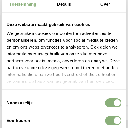
Toestemming
Details
Over
Wij bevelen ook aan
Deze website maakt gebruik van cookies
We gebruiken cookies om content en advertenties te
personaliseren, om functies voor social media te bieden
en om ons websiteverkeer te analyseren. Ook delen we
informatie over uw gebruik van onze site met onze
partners voor social media, adverteren en analyse. Deze
BPM Vega trimless
BPM Vega Twins trimless
partners kunnen deze gegevens combineren met andere
inbouwspot vierkant -
inbouwspot vierkant -
GU10
GU10
informatie die u aan ze heeft verstrekt of die ze hebben
verzameld op basis van uw gebruik van hun services.
€ 59,95
€ 109,95
Toestemmingsselectie
Noodzakelijk
Voorkeuren