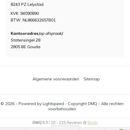
8243 PZ Lelystad
KVK: 94090890
BTW: NL866632657B01
Kantooradres
(op afspraak)
:
Statensingel 28
2805 BE Gouda
Algemene voorwaarden
Sitemap
© 2026 - Powered by
Lightspeed
- Copyright DMQ - Alle rechten
voorbehouden
DMQ
8.9
/
10
-
215
Reviews @
Kiyoh