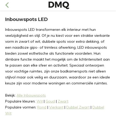
Inbouwspots LED
Inbouwspots LED transformeren elk interieur met hun
veelzijdigheid en stijl. Of je nu kiest voor een strakke vierkante
vorm in zwart of wit, dubbele spots voor extra dekking, of
een naadloze gips- of trimless afwerking, LED inbouwspots
bieden zowel esthetische als functionele voordelen. Hun
dimbare functie maakt het mogelijk om de lichtintensiteit aan
te passen aan elke sfeer en activiteit. Speciaal ontworpen
voor vochtige ruimtes, zijn onze badkamerspots niet alleen
stijlvol maar ook veilig en duurzaam, waardoor ze een ideale
keuze zijn voor moderne woningen en commerciële ruimtes.
Bekijk:
Alle Inbouwspots
Populaire kleuren:
Wit
|
Goud
|
Zwart
Populaire vormen:
Rond
|
Vierkant
|
Dubbel Zwart
|
Dubbel
Wit