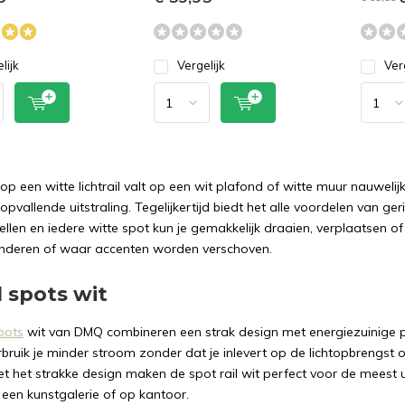
lijk
Vergelijk
Ver
op een witte lichtrail valt op een wit plafond of witte muur nauwelijk
opvallende uitstraling. Tegelijkertijd biedt het alle voordelen van ger
llen en iedere witte spot kun je gemakkelijk draaien, verplaatsen of
anderen of waar accenten worden verschoven.
l spots wit
spots
wit van DMQ combineren een strak design met energiezuinige pr
rbruik je minder stroom zonder dat je inlevert op de lichtopbrengst o
et het strakke design maken de spot rail wit perfect voor de meest u
n een kunstgalerie of op kantoor.