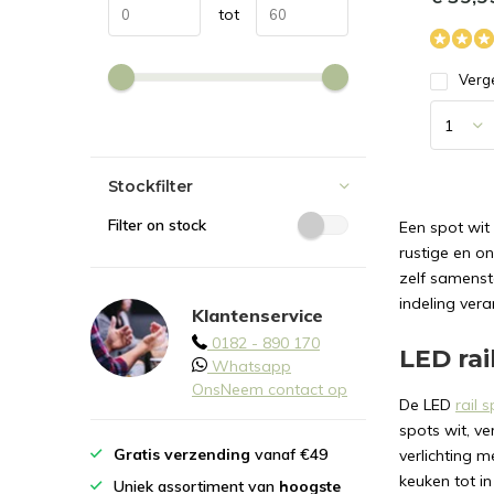
tot
Verge
Stockfilter
Filter on stock
Een spot wit 
rustige en on
zelf samenste
indeling ver
Klantenservice
0182 - 890 170
LED rai
Whatsapp
Ons
Neem contact op
De LED
rail 
spots wit, ve
Gratis verzending
vanaf €49
verlichting m
keuken tot i
Uniek assortiment van
hoogste