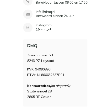
Bereikbaar tussen 09:00 en 17:30
info@dmq.nl
Antwoord binnen 24 uur
Instagram
@dmq_nl
DMQ
Zuiveringweg 21
8243 PZ Lelystad
KVK: 94090890
BTW: NL866632657B01
Kantooradres
(op afspraak)
:
Statensingel 28
2805 BE Gouda