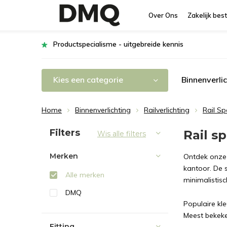
Over Ons
Zakelijk best
Productspecialisme - uitgebreide kennis
Kies een categorie
Binnenverli
Home
Binnenverlichting
Railverlichting
Rail Sp
Sorteren op:
Filters
Rail sp
Wis alle filters
Merken
Ontdek onze c
kantoor. De s
Alle merken
minimalistis
DMQ
Populaire kl
Meest bekek
Fitting