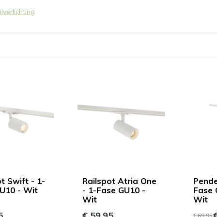
het
ilverlichting
geselecteerde
zoekresultaat
te
gaan.
Als
u
met
aanraaktoetsen
werkt,
kunt
u
touch-
en
swipetekens
gebruiken.
t Swift - 1-
Railspot Atria One
Pendel
U10 - Wit
- 1-Fase GU10 -
Fase 
Wit
Wit
5
€ 59,95
€
€ 69,95