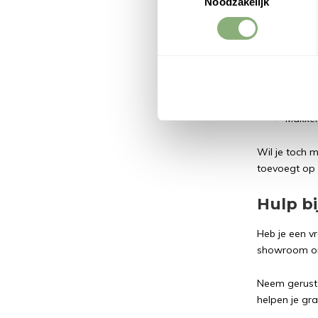
Noodzakelijk
alles wat je
voedingen tot
Waarom kieze
Minimal
Geschik
Makkel
Wil je toch 
toevoegt op z
Hulp bi
Heb je een vr
showroom om
Neem gerust v
helpen je gr