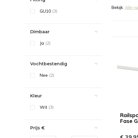
Bekijk:
Alle ra
GU10
(3)
Dimbaar
Ja
(2)
Vochtbestendig
Nee
(2)
Kleur
Wit
(3)
Railspo
Fase G
Prijs
€
€ 39,9