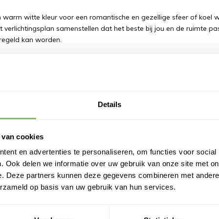
 warm witte kleur voor een romantische en gezellige sfeer of koel wit 
et verlichtingsplan samenstellen dat het beste bij jou en de ruimte 
eregeld kan worden.
s wit voordelen:
am en energiezuinig
nder snel op in lichte interieurstijlen
Details
neel én sfeervol
l in plaatsing en gebruik
 van cookies
eur vallen deze spots op rail wit minder snel op dan rail spots zwart
ent en advertenties te personaliseren, om functies voor social
 mag trekken, maar juist moet ondersteunen. Denk bijvoorbeeld 
. Ook delen we informatie over uw gebruik van onze site met on
ing.
e. Deze partners kunnen deze gegevens combineren met andere i
ots kopen
erzameld op basis van uw gebruik van hun services.
pots kopen die naadloos aansluiten op je interieur? Dan zijn
complete