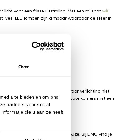
licht voor een frisse uitstraling. Met een railspot
wit
past. Veel LED lampen zijn dimbaar waardoor de sfeer in
Over
, wat vaak gewenst is in ruimtes waar verlichting niet
 media te bieden en om ons
aan musea, showrooms of moderne woonkamers met een
ze partners voor social
nformatie die u aan ze heeft
 sets
railverlichting een optimale keuze. Bij DMQ vind je