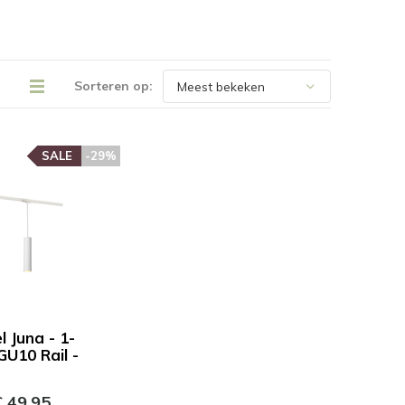
Sorteren op:
SALE
-29%
 Juna - 1-
GU10 Rail -
 49,95