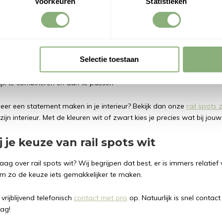
Voorkeuren
Statistieken
 nodig hebt om een compleet en professioneel ogend systeem samen 
 losse railspot wit.
n voor rail spots wit?
Selectie toestaan
istisch design dat haast niet opvalt
t voor lichte interieurs
ijk te combineren en aan te passen
meer een statement maken in je interieur? Bekijk dan onze
rail spots
ijn interieur. Met de kleuren wit of zwart kies je precies wat bij jouw
j je keuze van rail spots wit
aag over rail spots wit? Wij begrijpen dat best, er is immers relatief
 zo de keuze iets gemakkelijker te maken.
rijblijvend telefonisch
contact met ons
op. Natuurlijk is snel contact
aag!