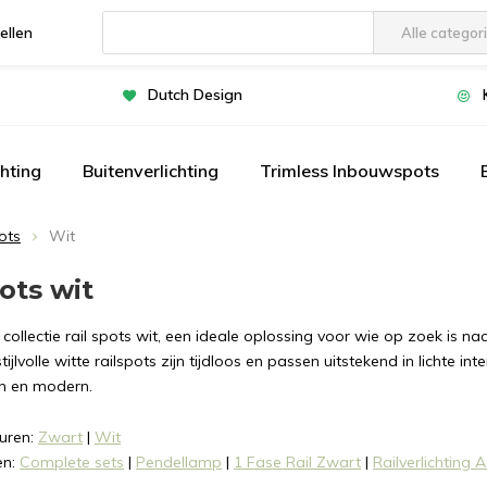
ellen
Alle categor
Gebruik
de
Dutch Design
pijltjes
op
en
chting
Buitenverlichting
Trimless Inbouwspots
neer
om
ots
Wit
een
beschikbaar
ots wit
resultaat
te
ollectie rail spots wit, een ideale oplossing voor wie op zoek is naar
selecteren.
tijlvolle witte railspots zijn tijdloos en passen uitstekend in lichte i
Druk
ch en modern.
op
Enter
euren:
Zwart
|
Wit
om
en:
Complete sets
|
Pendellamp
|
1 Fase Rail Zwart
|
Railverlichting 
naar