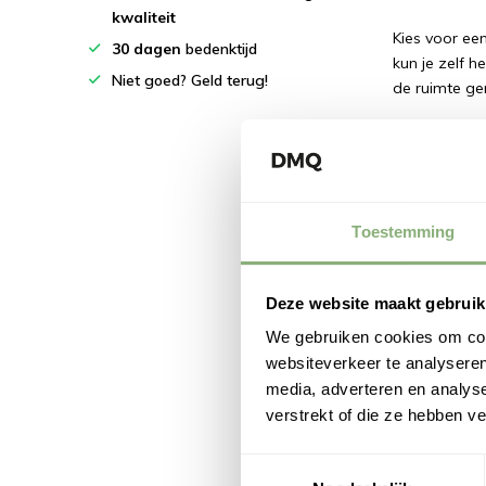
kwaliteit
Kies voor een
30 dagen
bedenktijd
kun je zelf h
Niet goed? Geld terug!
de ruimte g
LED rail spot
Duurza
Valt mi
Toestemming
Functio
Flexibe
Deze website maakt gebruik
Dankzij de kl
We gebruiken cookies om cont
de aandacht
websiteverkeer te analyseren
lichte afwerk
media, adverteren en analys
Rail sp
verstrekt of die ze hebben v
Wil je rail s
Toestemmingsselectie