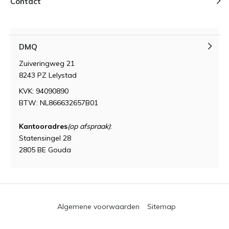
Contact
DMQ
Zuiveringweg 21
8243 PZ Lelystad
KVK: 94090890
BTW: NL866632657B01
Kantooradres
(op afspraak)
:
Statensingel 28
2805 BE Gouda
Algemene voorwaarden
Sitemap