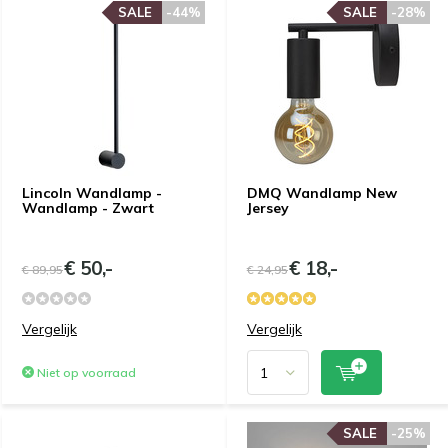
SALE
-44%
SALE
-28%
Lincoln Wandlamp -
DMQ Wandlamp New
Wandlamp - Zwart
Jersey
€ 50,-
€ 18,-
€ 89,95
€ 24,95
Vergelijk
Vergelijk
Niet op voorraad
SALE
-25%