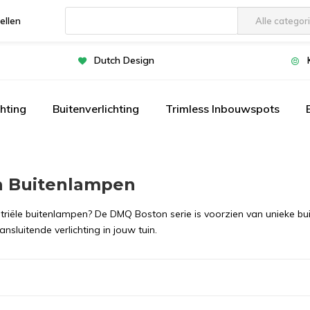
ellen
Alle categor
Gebruik
de
Dutch Design
pijltjes
op
en
chting
Buitenverlichting
Trimless Inbouwspots
neer
om
een
beschikbaar
n Buitenlampen
resultaat
te
striële buitenlampen? De DMQ Boston serie is voorzien van unieke bu
selecteren.
nsluitende verlichting in jouw tuin.
Druk
op
Enter
om
naar