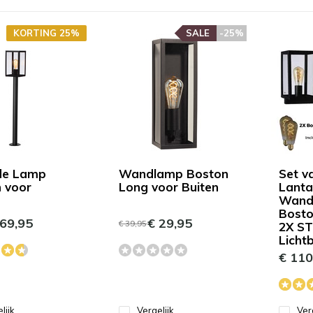
KORTING 25%
SALE
-25%
de Lamp
Wandlamp Boston
Set v
 voor
Long voor Buiten
Lanta
Wand
Boston
69,95
€ 29,95
€ 39,95
2X ST
Licht
€ 110
lijk
Vergelijk
Ver