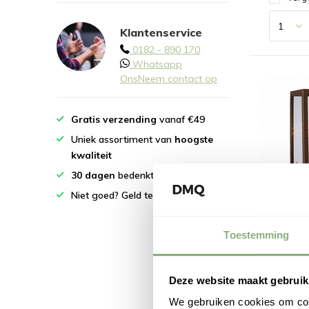
Klantenservice
0182 - 890 170
Whatsapp
Ons
Neem contact op
Gratis verzending
vanaf €49
Uniek assortiment van
hoogste
kwaliteit
30 dagen
bedenktijd
Niet goed? Geld terug!
Lantaa
Wandl
Toestemming
voor B
Brons
€ 49,9
Deze website maakt gebruik
We gebruiken cookies om cont