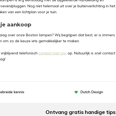
nlampen is erg eenvoudig met de bijgeleverde handleiding en
ven/pluggen. Nog niet helemaal uit over je buitenverlichting in het
en van een lichtplan voor je tuin.
j je aankoop
aag over onze Boston lampen? Wij begrijpen dat best, er is immers re
om zo de keuze iets gemakkelijker te maken.
rijblijvend telefonisch
contact met ons
op. Natuurlijk is snel contact
aag!
gebreide kennis
Dutch Design
Ontvang gratis handige tips 