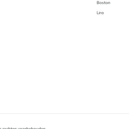
Boston
Lira
le rechten voorbehouden