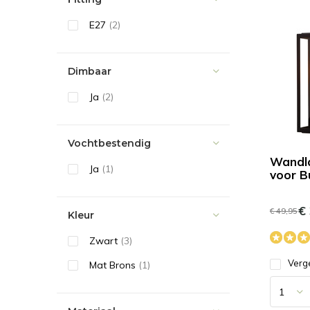
E27
(2)
Dimbaar
Ja
(2)
Vochtbestendig
Wandl
Ja
(1)
voor B
€ 
€ 49,95
Kleur
Zwart
(3)
Verge
Mat Brons
(1)