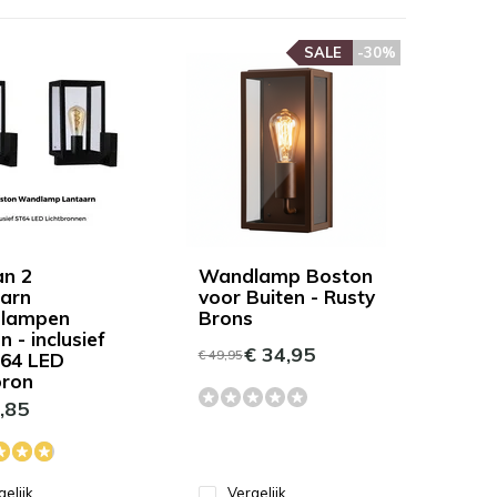
SALE
-30%
an 2
Wandlamp Boston
arn
voor Buiten - Rusty
lampen
Brons
 - inclusief
€ 34,95
€ 49,95
64 LED
bron
,85
gelijk
Vergelijk