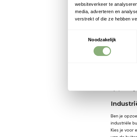
websiteverkeer te analyseren
Verge
media, adverteren en analys
verstrekt of die ze hebben v
Toestemmingsselectie
Noodzakelijk
Boston 
De Boston bu
poedercoatin
regen. Vrijw
is voorzien 
zijn pracht
Industr
Ben je opzoe
industriële b
Kies je voor