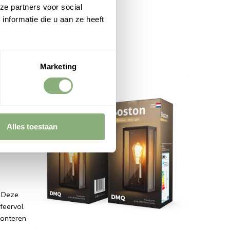
ze partners voor social
nformatie die u aan ze heeft
Marketing
 die-cast
ht en
pen serie
Alles toestaan
uiten en
. Deze
feervol.
monteren