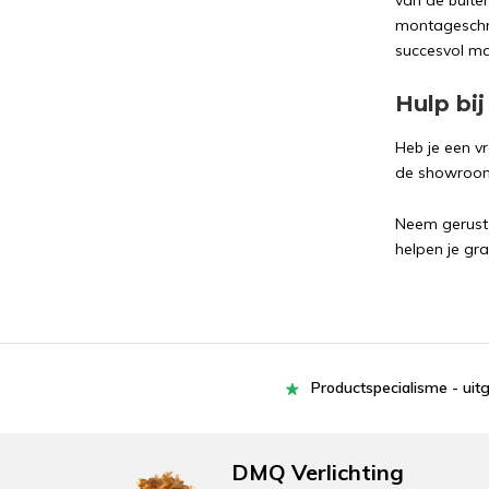
van de buite
montageschroe
succesvol mak
Hulp bi
Heb je een vr
de showroom 
Neem gerust v
helpen je gr
Productspecialisme - uit
DMQ Verlichting