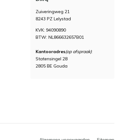
Zuiveringweg 21
8243 PZ Lelystad
KVK: 94090890
BTW: NL866632657B01
Kantooradres
(op afspraak)
:
Statensingel 28
2805 BE Gouda
Algemene voorwaarden
Sitemap