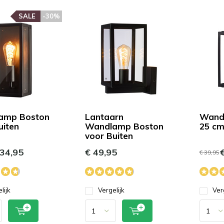
het
geselecteerde
SALE
-30%
zoekresultaat
te
gaan.
Als
u
met
aanraaktoetsen
werkt,
amp Boston
Lantaarn
Wand
kunt
uiten
Wandlamp Boston
25 cm
u
voor Buiten
touch-
34,95
en
€ 49,95
€
€ 39,95
swipetekens
gebruiken.
lijk
Vergelijk
Ver