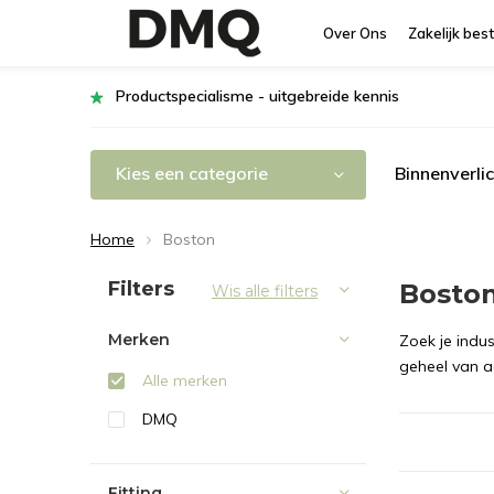
Over Ons
Zakelijk best
Productspecialisme - uitgebreide kennis
Kies een categorie
Binnenverli
Home
Boston
Sorteren op:
Filters
Bosto
Wis alle filters
Merken
Zoek je indu
geheel van aa
Alle merken
DMQ
Fitting