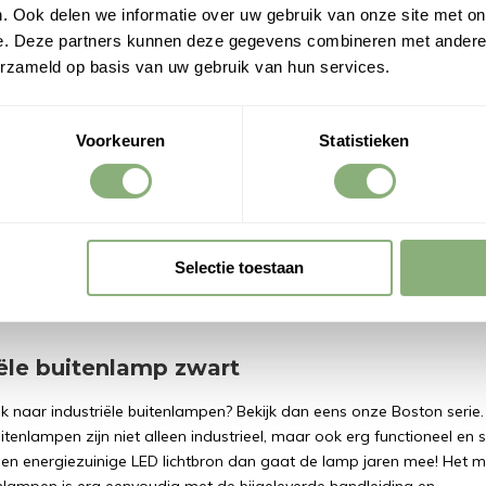
. Ook delen we informatie over uw gebruik van onze site met on
lijk
e. Deze partners kunnen deze gegevens combineren met andere i
erzameld op basis van uw gebruik van hun services.
Voorkeuren
Statistieken
lampen series
itenlampen zijn gemaakt van stevig aluminium en voorzien van een
g. Door de glazen ruiten zijn de lampen goed beschermd tegen voc
el de gehele Boston serie heeft een IP44 bescherming. De Boston lam
Selectie toestaan
van diverse
wandlampen
,
plafondlampen
en
staande lampen
voor b
ig te combineren!
iële buitenlamp zwart
k naar industriële buitenlampen? Bekijk dan eens onze Boston serie
uitenlampen zijn niet alleen industrieel, maar ook erg functioneel en s
 een energiezuinige LED lichtbron dan gaat de lamp jaren mee! Het 