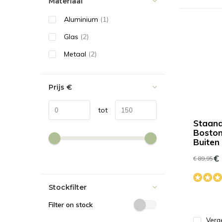
Materiaal
Aluminium
(1)
Glas
(2)
Metaal
(2)
Prijs
€
tot
Staan
Boston
Buiten
€ 
€ 89,95
Stockfilter
Filter on stock
Verge