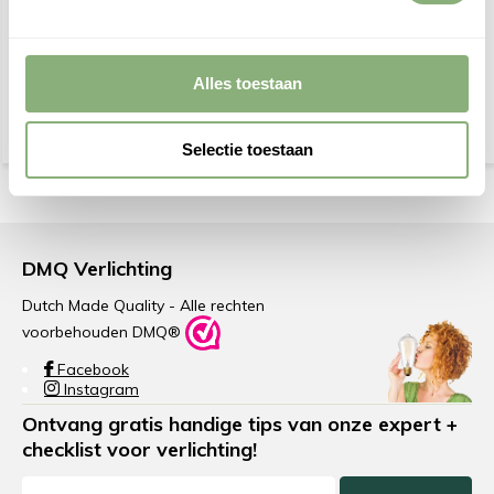
Trimless inbouwspot Lark
EcoDim - Zigbee LED
35mm LED Zwart
dimmer module - Dim 10
Alles toestaan
€ 59,95
€ 44,95
€ 49,95
Selectie toestaan
DMQ Verlichting
Dutch Made Quality - Alle rechten
voorbehouden DMQ®
Facebook
Instagram
Ontvang gratis handige tips van onze expert +
checklist voor verlichting!