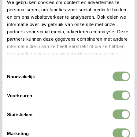
We gebruiken cookies om content en advertenties te
personaliseren, om functies voor social media te bieden
en om ons websiteverkeer te analyseren. Ook delen we
informatie over uw gebruik van onze site met onze
partners voor social media, adverteren en analyse. Deze
partners kunnen deze gegevens combineren met andere
Richtspot Lark Rond LED -
Trimless inbouwspot Lark
Wit
35mm LED Wit
informatie die u aan ze heeft verstrekt of die ze hebben
verzameld op basis van uw gebruik van hun services.
€ 99,95
€ 59,95
Toestemmingsselectie
Noodzakelijk
Voorkeuren
Statistieken
Marketing