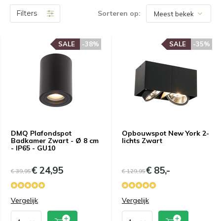
Filters
Sorteren op:
SALE
-38%
SALE
-35%
DMQ Plafondspot
Opbouwspot New York 2-
Badkamer Zwart - Ø 8 cm
lichts Zwart
- IP65 - GU10
€ 24,95
€ 85,-
€ 39,95
€ 129,95
Vergelijk
Vergelijk