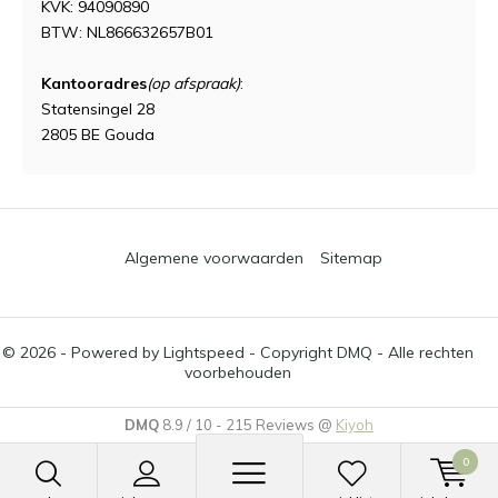
KVK: 94090890
BTW: NL866632657B01
Kantooradres
(op afspraak)
:
Statensingel 28
2805 BE Gouda
Algemene voorwaarden
Sitemap
© 2026 - Powered by
Lightspeed
- Copyright DMQ - Alle rechten
voorbehouden
DMQ
8.9
/
10
-
215
Reviews @
Kiyoh
0