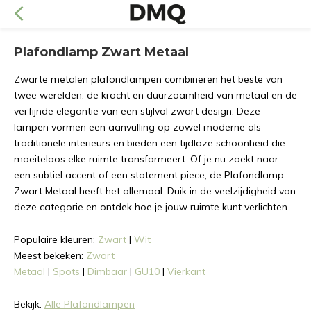
Plafondlamp Zwart Metaal
Zwarte metalen plafondlampen combineren het beste van
twee werelden: de kracht en duurzaamheid van metaal en de
verfijnde elegantie van een stijlvol zwart design. Deze
lampen vormen een aanvulling op zowel moderne als
traditionele interieurs en bieden een tijdloze schoonheid die
moeiteloos elke ruimte transformeert. Of je nu zoekt naar
een subtiel accent of een statement piece, de Plafondlamp
Zwart Metaal heeft het allemaal. Duik in de veelzijdigheid van
deze categorie en ontdek hoe je jouw ruimte kunt verlichten.
Populaire kleuren:
Zwart
|
Wit
Meest bekeken:
Zwart
Metaal
|
Spots
|
Dimbaar
|
GU10
|
Vierkant
Bekijk:
Alle Plafondlampen