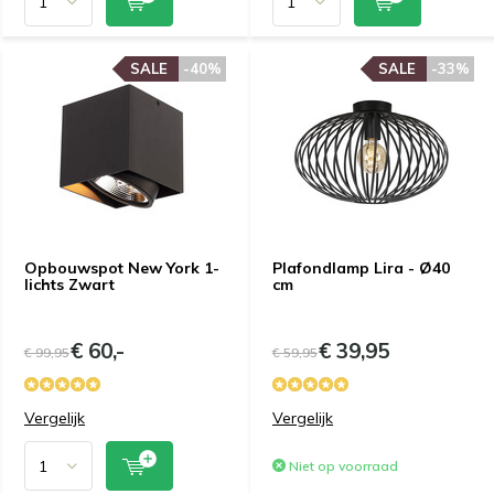
SALE
-40%
SALE
-33%
Opbouwspot New York 1-
Plafondlamp Lira - Ø40
lichts Zwart
cm
€ 60,-
€ 39,95
€ 99,95
€ 59,95
Vergelijk
Vergelijk
Niet op voorraad