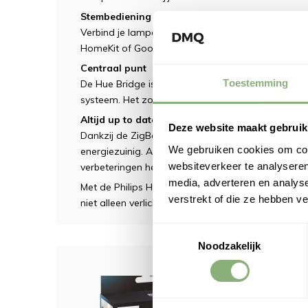
Stembediening voor gemak
Verbind je lampen met de Hue Bridge en gebruik s
HomeKit of Google Assistent voor eenvoudige spr
Centraal punt
Toestemming
De Hue Bridge is meer dan een accessoire; het is e
systeem. Het zorgt ervoor dat al je slimme lam
Altijd up to date
Deze website maakt gebruik
Dankzij de ZigBee-technologie is je Philips Hue-sy
We gebruiken cookies om cont
energiezuinig. Automatische updates zorgen ervoor
websiteverkeer te analyseren
verbeteringen hebt.
media, adverteren en analys
Met de Philips Hue Bridge haal je het maximale uit 
verstrekt of die ze hebben v
niet alleen verlicht, maar ook slim en responsief is.
Toestemmingsselectie
Noodzakelijk
Dit 