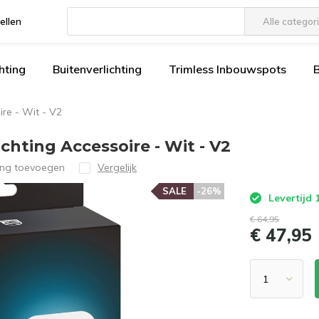
ellen
Alle categor
Gebruik
de
hting
Buitenverlichting
Trimless Inbouwspots
pijltjes
op
en
ire - Wit - V2
neer
om
chting Accessoire - Wit - V2
een
ing toevoegen
Vergelijk
beschikbaar
resultaat
SALE
-26%
Levertijd
te
€ 64,95
selecteren.
€ 47,95
Druk
op
Enter
om
naar