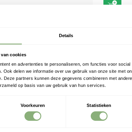
temassistenten zoals Alexa, Apple
aakbediening.
Details
en cruciaal onderdeel van je Philips Hue
pen en de Hue app naadloos samenwerken.
 van cookies
steem altijd veilig, betrouwbaar en
ent en advertenties te personaliseren, om functies voor social
 dat je altijd de nieuwste functies en
Philips Hue 
. Ook delen we informatie over uw gebruik van onze site met on
Duopack - Wh
e. Deze partners kunnen deze gegevens combineren met andere i
Ambiance - 2
je slimme verlichting, voor een huis dat
- Bluetooth
erzameld op basis van uw gebruik van hun services.
€ 44,9
€ 49,95
Voorkeuren
Statistieken
wordt 'm!