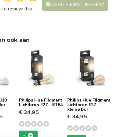
WRITE FIRST REVIEW
t to review this
en ook aan
GU10
Philips Hue Filament
Philips Hue Filament
lor
Lichtbron E27 - ST64
Lichtbron E27 -
kleine bol
€ 34,95
5
€ 34,95