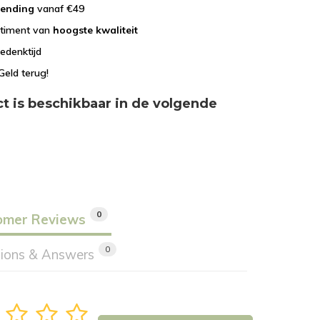
zending
vanaf €49
rtiment van
hoogste kwaliteit
edenktijd
Geld terug!
ct is beschikbaar in de volgende
0
omer Reviews
0
ions & Answers
3
4
5