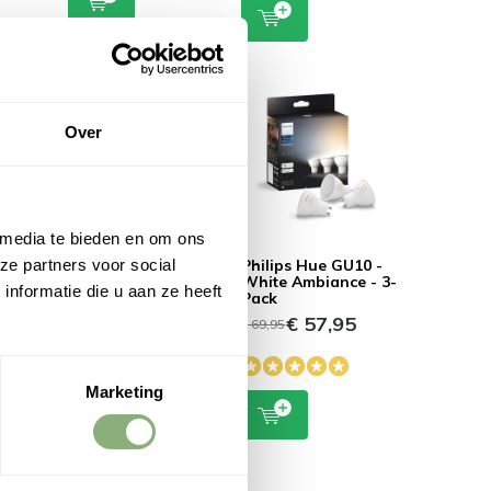
Over
 media te bieden en om ons
GU10
Philips Hue GU10
Philips Hue GU10 -
ze partners voor social
ite
Color 3-Pack
White Ambiance - 3-
nformatie die u aan ze heeft
 lampen
Pack
€ 119,95
€ 159,95
€ 57,95
€ 69,95
5
Marketing