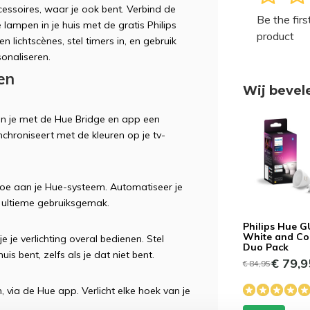
cessoires, waar je ook bent. Verbind de
Be the firs
lampen in je huis met de gratis Philips
product
 lichtscènes, stel timers in, en gebruik
sonaliseren.
en
Wij bevel
un je met de Hue Bridge en app een
ynchroniseert met de kleuren op je tv-
toe aan je Hue-systeem. Automatiseer je
ultieme gebruiksgemak.
Philips Hue 
White and Co
 je verlichting overal bedienen. Stel
Duo Pack
is bent, zelfs als je dat niet bent.
€ 79,9
€ 84,95
, via de Hue app. Verlicht elke hoek van je