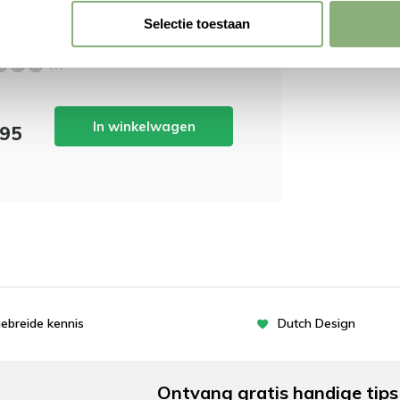
ps Hue Bridge Slimme
Selectie toestaan
chting Accessoire - Wit - V2
(0)
In winkelwagen
,95
gebreide kennis
Dutch Design
Ontvang gratis handige tips 