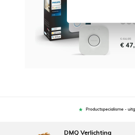
Phili
verli
€ 64,95
€ 47
Productspecialisme - uit
DMQ Verlichting