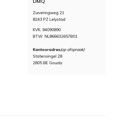
DMQ
Zuiveringweg 21
8243 PZ Lelystad
KVK: 94090890
BTW: NL866632657B01
Kantooradres
(op afspraak)
:
Statensingel 28
2805 BE Gouda