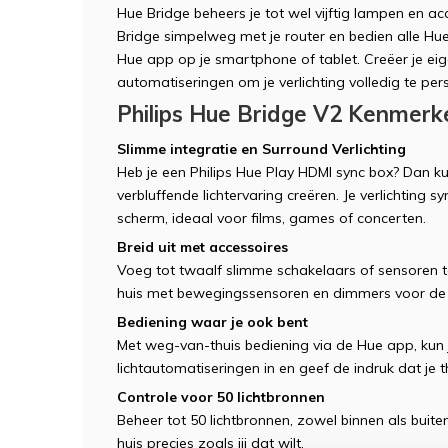
Hue Bridge beheers je tot wel vijftig lampen en ac
Bridge simpelweg met je router en bedien alle Hue 
Hue app op je smartphone of tablet. Creëer je eigen
automatiseringen om je verlichting volledig te per
Philips Hue Bridge V2 Kenmerk
Slimme integratie en Surround Verlichting
Heb je een Philips Hue Play HDMI sync box? Dan k
verbluffende lichtervaring creëren. Je verlichting s
scherm, ideaal voor films, games of concerten.
Breid uit met accessoires
Voeg tot twaalf slimme schakelaars of sensoren 
huis met bewegingssensoren en dimmers voor de 
Bediening waar je ook bent
Met weg-van-thuis bediening via de Hue app, kun je
lichtautomatiseringen in en geef de indruk dat je thu
Controle voor 50 lichtbronnen
Beheer tot 50 lichtbronnen, zowel binnen als buiten
huis precies zoals jij dat wilt.