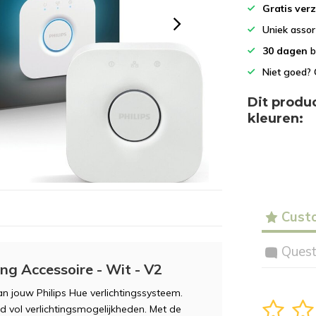
het
Gratis ver
geselecteerde
Uniek asso
zoekresultaat
te
30 dagen
b
gaan.
Niet goed? 
Als
u
Dit produ
met
kleuren:
aanraaktoetsen
werkt,
kunt
u
touch-
en
Cust
swipetekens
gebruiken.
Quest
ing Accessoire - Wit - V2
an jouw Philips Hue verlichtingssysteem.
1
2
d vol verlichtingsmogelijkheden. Met de