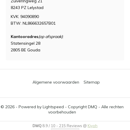
Zuiveringweg 21
8243 PZ Lelystad
KVK: 94090890
BTW: NL866632657B01
Kantooradres
(op afspraak)
:
Statensingel 28
2805 BE Gouda
Algemene voorwaarden
Sitemap
© 2026 - Powered by
Lightspeed
- Copyright DMQ - Alle rechten
voorbehouden
DMQ
8.9
/
10
-
215
Reviews @
Kiyoh