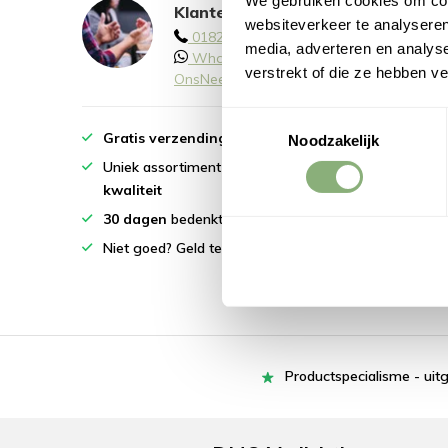
We gebruiken cookies om cont
Klantenservice
websiteverkeer te analyseren
0182 - 890 170
media, adverteren en analys
Whatsapp
verstrekt of die ze hebben v
Ons
Neem contact op
Toestemmingsselectie
Gratis verzending
vanaf €49
Noodzakelijk
Uniek assortiment van
hoogste
kwaliteit
30 dagen
bedenktijd
Niet goed? Geld terug!
Productspecialisme - uit