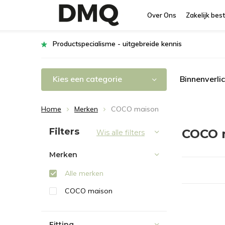
Over Ons
Zakelijk best
Productspecialisme - uitgebreide kennis
Kies een categorie
Binnenverli
Home
Merken
COCO maison
Sorteren op:
Filters
COCO 
Wis alle filters
Merken
Alle merken
COCO maison
Fitting