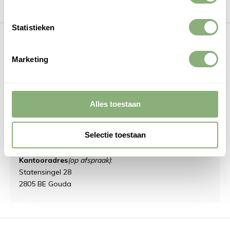
Categorieën
Statistieken
Contact
Marketing
DMQ
Zuiveringweg 21
Alles toestaan
8243 PZ Lelystad
KVK: 94090890
Selectie toestaan
BTW: NL866632657B01
Kantooradres
(op afspraak)
:
Statensingel 28
2805 BE Gouda