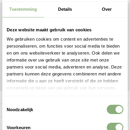
Toestemming
Details
Over
DMQ Verlichting
Dutch Made Quality - Alle rechten
Deze website maakt gebruik van cookies
voorbehouden DMQ®
We gebruiken cookies om content en advertenties te
Facebook
personaliseren, om functies voor social media te bieden
Instagram
en om ons websiteverkeer te analyseren. Ook delen we
Ontvang gratis handige tips van onze expert +
informatie over uw gebruik van onze site met onze
checklist voor verlichting!
partners voor social media, adverteren en analyse. Deze
partners kunnen deze gegevens combineren met andere
Ontvang
informatie die u aan ze heeft verstrekt of die ze hebben
verzameld op basis van uw gebruik van hun services.
Meer informatie
Toestemmingsselectie
Noodzakelijk
Klantenservice
Mijn account
Voorkeuren