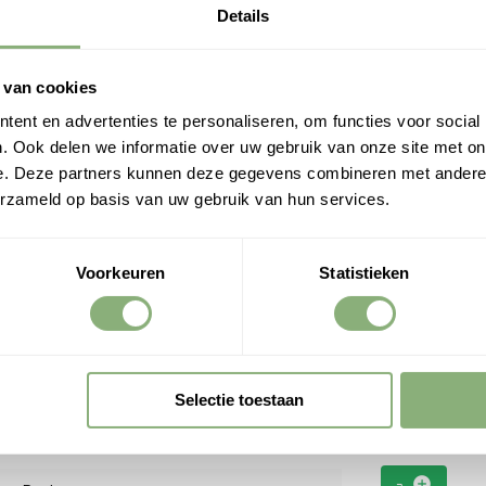
€ 6,95
Details
een slim kantel systeem, zie ook de foto’s.
variant.
 van cookies
j kan er gekozen worden voor slimme
ent en advertenties te personaliseren, om functies voor social
verlichting. Let er op dat de oude colour
. Ook delen we informatie over uw gebruik van onze site met on
or versie is van het normale formaat en past
e. Deze partners kunnen deze gegevens combineren met andere i
st zonder problemen.
erzameld op basis van uw gebruik van hun services.
uwspot GU10 Milo 2 Zwart
Voorkeuren
Statistieken
k hier de handleiding
Trimless inb
GU10 Milo 2 W
€ 69,95
Selectie toestaan
mer, Hal / Vide, Keuken, Slaapkamer,
kamer, Kantoor, Showroom, Winkel