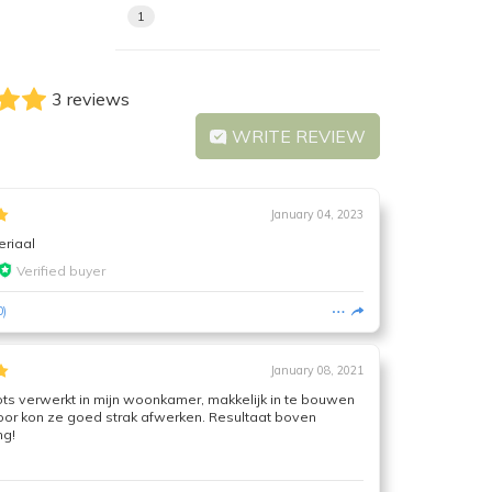
1
3 reviews
WRITE REVIEW
January 04, 2023
eriaal
Verified buyer
0
)
January 08, 2021
ts verwerkt in mijn woonkamer, makkelijk in te bouwen
oor kon ze goed strak afwerken. Resultaat boven
ng!