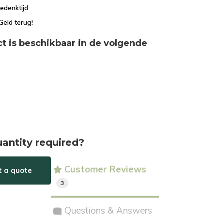
edenktijd
Geld terug!
ct is beschikbaar in de volgende
uantity required?
Customer Reviews
t a quote
3
Questions & Answers