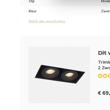
Stijl
Mode
Kleur
Zwar
Bekijk alle specificaties
Dit 
Triml
2 Zw
€ 69