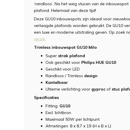
‘randloos’. Na het weg stucen van de inbouwspot 
plafond. Helemaal van deze tijd!
Deze GU10 inbouwspots zijn ideaal voor nieuwbouw
verlaagde plafonds worden gebruikt. De GU10 vers
een luxe en moderne uitstraling geven. Op zoek n
versie
.
Trimless inbouwspot GU10 Milo
Super
strak plafond
Ook geschikt voor
Philips HUE GU10
Geschikt voor LED
Randloos / Trimless
design
Kantelbaar
Ultieme verlichting voor
gyproc
of
stuc pla
Specificaties
Fitting:
GU10
Excl. lichtbron
Maximaal 50W per lichtpunt
Afmetingen: 8 x 8,7 x 19 (H x B x L)