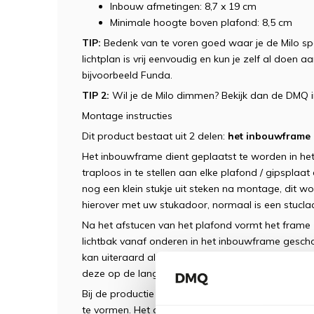
Inbouw afmetingen: 8,7 x 19 cm
Minimale hoogte boven plafond: 8,5 cm
TIP:
Bedenk van te voren goed waar je de Milo sp
lichtplan is vrij eenvoudig en kun je zelf al doe
bijvoorbeeld Funda.
TIP 2:
Wil je de Milo dimmen? Bekijk dan de DMQ
Montage instructies
Dit product bestaat uit 2 delen:
het inbouwframe 
Het inbouwframe dient geplaatst te worden in he
traploos in te stellen aan elke plafond / gipsplaa
nog een klein stukje uit steken na montage, dit wo
hierover met uw stukadoor, normaal is een stucla
Na het afstucen van het plafond vormt het frame
lichtbak vanaf onderen in het inbouwframe gesch
kan uiteraard altijd uit het stucframe gehaald om
deze op de lange termijn aan vervanging toe zijn.
Bij de productie is er gekozen voor aluminium en 
te vormen. Het geheel is mat zwart afgewerkt m