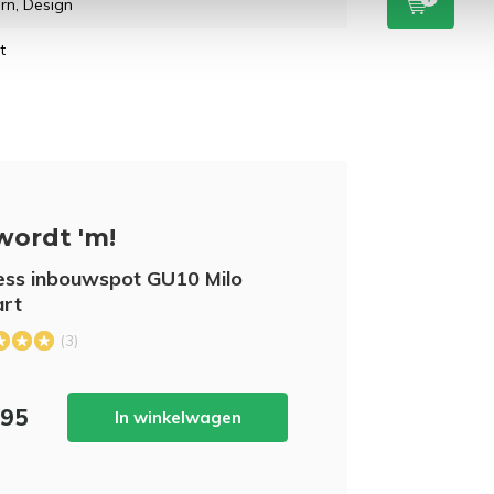
rn, Design
t
wordt 'm!
ess inbouwspot GU10 Milo
art
(3)
,95
In winkelwagen