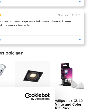
0
)
November 11, 2020
bouwspot van hoge kwaliteit, mooi afwerkt in een
nd. Helemaal tevreden!
0
)
en ook aan
LED -
Trimless inbouwspot
Philips Hue GU10
GU10 Milo 1 Zwart
White and Color
Duo Pack