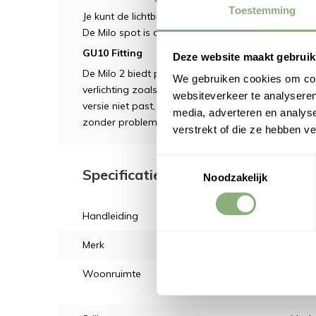
Toestemming
Je kunt de lichtbronnen alle kanten op richten met 
De Milo spot is ook beschikbaar in een 1
lichtpunt
GU10 Fitting
Deze website maakt gebruik
De Milo 2 biedt plaats aan 2 GU10 lampen, hierbi
We gebruiken cookies om cont
verlichting zoals bijvoorbeeld de Philips HUE GU10 
websiteverkeer te analyseren
versie niet past, deze is te lang. De nieuwere col
media, adverteren en analys
zonder problemen. De White Ambiance versie pa
verstrekt of die ze hebben v
Toestemmingsselectie
Specificaties voor: Trimless inbo
Noodzakelijk
Handleiding
Bekij
Merk
DMQ
Woonruimte
Eetka
Woon