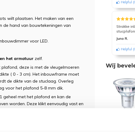
Helpful
(
ots wilt plaatsen. Het maken van een
n aan de hand van bouwtekeningen van
Strakke in
stucplafo
Juno R.
 inbouwdimmer voor LED.
Helpful
(
en het armatuur
zelf.
Wij bevel
t plafond, deze is met de vleugelmoeren
t dikte ( 0 - 3 cm). Het inbouwframe moet
rdt de dikte van de stuclaag. Overleg
ag voor het plafond 5-8 mm dik.
 1 geheel met het plafond en kan de
oven worden. Deze klikt eenvoudig vast en
 de lichtbronnen te vervangen, mochten
Philips GU10 
staal om een stevig maar ook licht geheel
WarmGlow
et een hoogwaardige poedercoat lak.