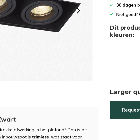
het
30 dagen
b
geselecteerde
Niet goed? 
zoekresultaat
te
Dit produ
gaan.
kleuren:
Als
u
met
aanraaktoetsen
werkt,
kunt
u
touch-
Larger q
en
swipetekens
gebruiken.
Reques
Zwart
trakke afwerking in het plafond? Dan is de
e inbouwspot is
trimless
, wat staat voor