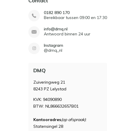
Contact
0182 890 170
Bereikbaar tussen 09:00 en 17:30
info@dmq.nl
Antwoord binnen 24 uur
Instagram
@dmq_nl
DMQ
Zuiveringweg 21
8243 PZ Lelystad
KVK: 94090890
BTW: NL866632657B01
Kantooradres
(op afspraak)
:
Statensingel 28