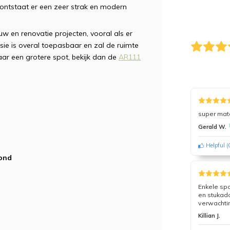
ontstaat er een zeer strak en modern
 en renovatie projecten, vooral als er
ie is overal toepasbaar en zal de ruimte
aar een grotere spot, bekijk dan de
AR111
super mat
Gerald W.
Helpful
(
fond
Enkele spo
en stukad
verwachti
Killian J.