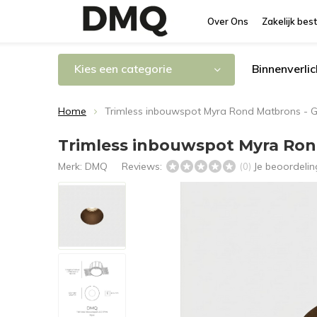
Over Ons
Zakelijk best
Kies een categorie
Binnenverlic
Home
Trimless inbouwspot Myra Rond Matbrons - G
Trimless inbouwspot Myra Ron
Merk:
DMQ
Reviews:
Je beoordeli
(0)