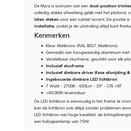
De Myra is voorzien van een
dual-position trimle
volledig vlakke afwerking gelijk met het plafond, of
laten steken
voor een subtiel accent. De positie i
installatie
, zodat je de uitstraling altijd kunt fine
Kenmerken
Kleur: Matbrons (RAL 8017, Matbrons)
Gemaakt van hoogwaardig aluminium met 
Verstelbaar stucframe, geschikt voor elk pl
Inclusief stucframe
Inclusief dimbare driver (fase afsnijding &
Ingebouwde dimbare LED lichtbron
7 Watt - 2700K - 630Lm - 35° - CRI >97
>40.000h levensduur
De LED lichtbron is eenvoudig in het frame te mon
kan de lichtbron ook altijd zonder problemen wo
LED lichtbron van hoge kwaliteit, de lichtopbreng
een halogeenlamp van 75W.