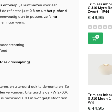
Trimless inb
ss ontwerp
. Je kunt kiezen voor een
GU10 Myra R
 de reflector juist
0,8 cm uit het plafond
Zwart - IP44
s eenvoudig aan te passen, zelfs
na
€ 49,95
tunen naar wens.
poedercoating
afond
 fase aansnijding)
teren, en uiteraard ook te demonteren. Zo
rden vervangen. Uiteraard is de 7W 2700K
Trimless inb
st is maximaal 630Lm wat gelijk staat aan
GU10 Moon 1
Wit
€ 44,95