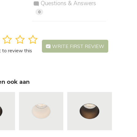
Questions & Answers
0
3
4
5
WRITE FIRST REVIEW
t to review this
en ook aan