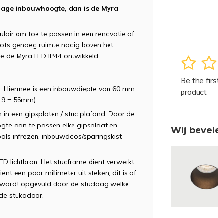
 lage inbouwhoogte, dan is de Myra
lair om toe te passen in een renovatie of
pots genoeg ruimte nodig boven het
we de Myra LED IP44 ontwikkeld.
1
2
e
Be the firs
m. Hiermee is een inbouwdiepte van 60 mm
product
- 9 = 56mm)
 in een gipsplaten / stuc plafond. Door de
gte aan te passen elke gipsplaat en
Wij bevel
als infrezen, inbouwdoos/sparingskist
ED lichtbron. Het stucframe dient verwerkt
t een paar millimeter uit steken, dit is af
 wordt opgevuld door de stuclaag welke
 de stukadoor.