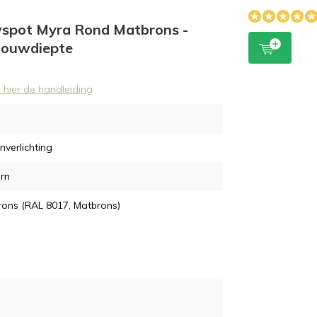
uwspot Myra Rond Matbrons -
bouwdiepte
k hier de handleiding
nverlichting
rn
ons (RAL 8017, Matbrons)