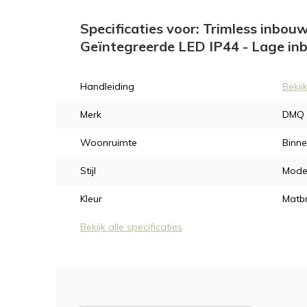
Specificaties voor: Trimless inbo
Geïntegreerde LED IP44 - Lage in
Handleiding
Bekij
Merk
DMQ
Woonruimte
Binne
Stijl
Mode
Kleur
Matbr
Bekijk alle specificaties