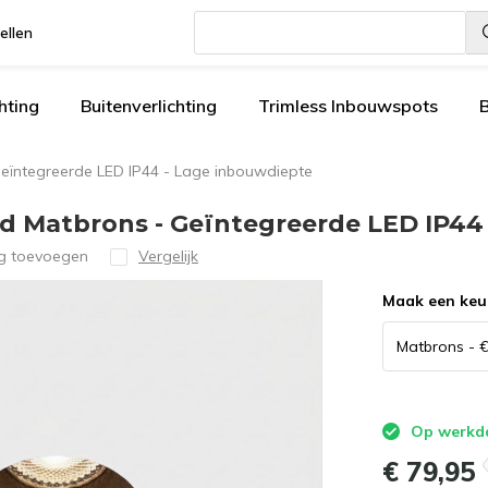
ellen
Gebruik
de
hting
Buitenverlichting
Trimless Inbouwspots
pijltjes
op
en
eïntegreerde LED IP44 - Lage inbouwdiepte
neer
om
d Matbrons - Geïntegreerde LED IP44
een
ng toevoegen
Vergelijk
beschikbaar
resultaat
Maak een keu
te
selecteren.
Druk
op
Enter
Op werkdag
om
€ 79,95
naar