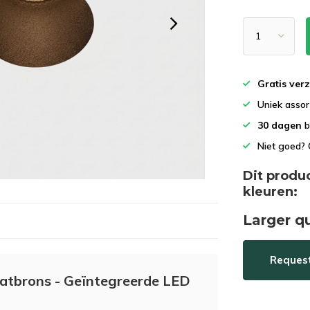
het
geselecteerde
zoekresultaat
te
gaan.
Als
Gratis ver
u
Uniek asso
met
30 dagen
b
aanraaktoetsen
werkt,
Niet goed? 
kunt
Dit produ
u
kleuren:
touch-
en
Larger q
swipetekens
gebruiken.
Reques
atbrons - Geïntegreerde LED