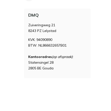
DMQ
Zuiveringweg 21
8243 PZ Lelystad
KVK: 94090890
BTW: NL866632657B01
Kantooradres
(op afspraak)
:
Statensingel 28
2805 BE Gouda