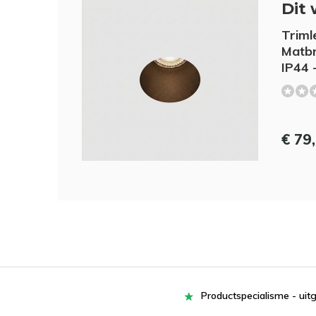
Dit 
Triml
Matbr
IP44 
€ 79
Productspecialisme - uit