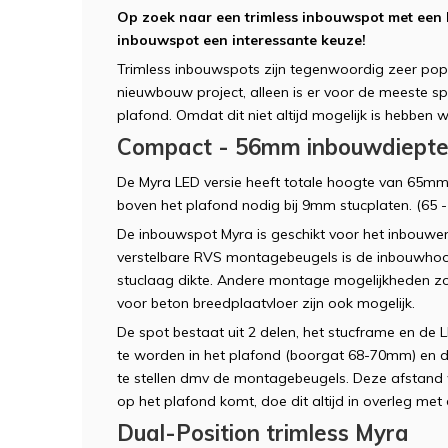
Op zoek naar een trimless inbouwspot met een
inbouwspot een interessante keuze!
Trimless inbouwspots zijn tegenwoordig zeer popu
nieuwbouw project, alleen is er voor de meeste s
plafond. Omdat dit niet altijd mogelijk is hebben 
Compact - 56mm inbouwdiept
De Myra LED versie heeft totale hoogte van 65m
boven het plafond nodig bij 9mm stucplaten. (65 
De inbouwspot Myra is geschikt voor het inbouwen
verstelbare RVS montagebeugels is de inbouwhoo
stuclaag dikte. Andere montage mogelijkheden zo
voor beton breedplaatvloer zijn ook mogelijk.
De spot bestaat uit 2 delen, het stucframe en de L
te worden in het plafond (boorgat 68-70mm) en dien
te stellen dmv de montagebeugels. Deze afstand
op het plafond komt, doe dit altijd in overleg met
Dual-Position trimless Myra