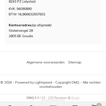
8243 PZ Lelystad
KVK: 94090890
BTW: NL866632657B01
Kantooradres
(op afspraak)
:
Statensingel 28
2805 BE Gouda
Algemene voorwaarden
Sitemap
© 2026 - Powered by
Lightspeed
- Copyright DMQ - Alle rechten
voorbehouden
DMQ
8.9
/
10
-
215
Reviews @
Kiyoh
0