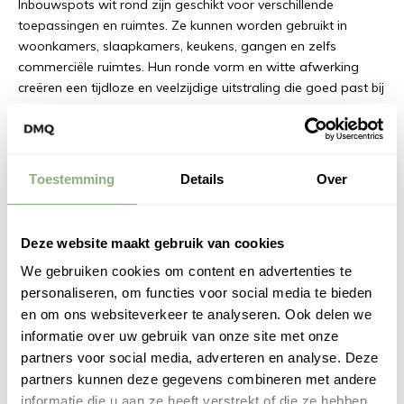
Inbouwspots wit rond zijn geschikt voor verschillende
toepassingen en ruimtes. Ze kunnen worden gebruikt in
woonkamers, slaapkamers, keukens, gangen en zelfs
commerciële ruimtes. Hun ronde vorm en witte afwerking
creëren een tijdloze en veelzijdige uitstraling die goed past bij
diverse interieurstijlen, van modern tot klassiek. Inbouwspots
wit rond bieden zowel algemene verlichting om de hele
ruimte te verlichten als accentverlichting om specifieke
elementen of gebieden te benadrukken.
Toestemming
Details
Over
Met inbouwspots wit rond heb je verschillende
montageopties om de gewenste installatie te bereiken. Ze
Deze website maakt gebruik van cookies
kunnen direct in het plafond worden gemonteerd met behulp
We gebruiken cookies om content en advertenties te
van veerklemmen, wat een snelle en eenvoudige installatie
personaliseren, om functies voor social media te bieden
mogelijk maakt. Daarnaast kunnen ze worden ingebouwd in
en om ons websiteverkeer te analyseren. Ook delen we
een speciale behuizing voor een strakkere en naadloze
informatie over uw gebruik van onze site met onze
afwerking. Deze flexibiliteit maakt het gemakkelijk om
inbouwspots wit rond aan te passen aan de dikte van het
partners voor social media, adverteren en analyse. Deze
plafond en de specifieke eisen van de ruimte.
partners kunnen deze gegevens combineren met andere
informatie die u aan ze heeft verstrekt of die ze hebben