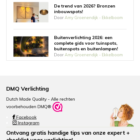
De trend van 2026? Bronzen
inbouwspots!
Door
Amy Groenendijk - Ekkelboom
Buitenverlichting 2026: een
complete gids voor tuinspots,
buitenspots en buitenlampen!
Door
Amy Groenendijk - Ekkelboom
Wat zijn trimless richtspots?
Door
Amy Groenendijk - Ekkelboom
DMQ Verlichting
Dutch Made Quality - Alle rechten
voorbehouden DMQ®
De voordelen van trapverlichting
Facebook
Door
Amy Groenendijk - Ekkelboom
Instagram
Ontvang gratis handige tips van onze expert +
checklist voor verlichting!