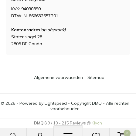
KVK: 94090890
BTW: NL866632657B01
Kantooradres
(op afspraak)
:
Statensingel 28
2805 BE Gouda
Algemene voorwaarden
Sitemap
© 2026 - Powered by
Lightspeed
- Copyright DMQ - Alle rechten
voorbehouden
DMQ
8.9
/
10
-
215
Reviews @
Kiyoh
0