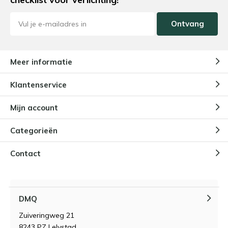
Spotjes in betonplafond: alles
wat je hierover moet weten
Ontvang
Door
Amy Groenendijk - Ekkelboom
Meer informatie
Railverlichting in ieder interieur!
Door
Amy Groenendijk - Ekkelboom
Klantenservice
Mijn account
Black Friday 2025
Categorieën
Door
Amy Groenendijk
Contact
Wereld bespaar dag 2025:
bespaar energie met slimme
verlichting!
Door
Amy Groenendijk
DMQ
Zuiveringweg 21
8243 PZ Lelystad