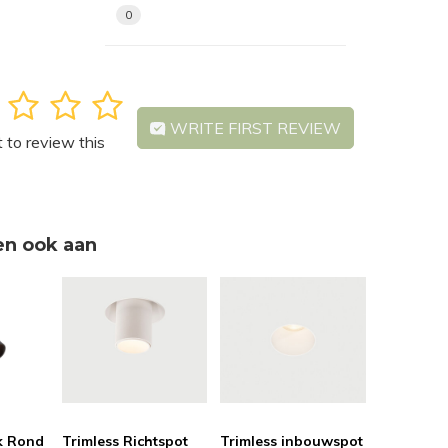
0
3
4
5
WRITE FIRST REVIEW
t to review this
en ook aan
k Rond
Trimless Richtspot
Trimless inbouwspot