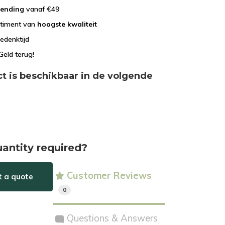
zending
vanaf €49
rtiment van
hoogste kwaliteit
edenktijd
Geld terug!
ct is beschikbaar in de volgende
uantity required?
Customer Reviews
t a quote
0
Questions & Answers