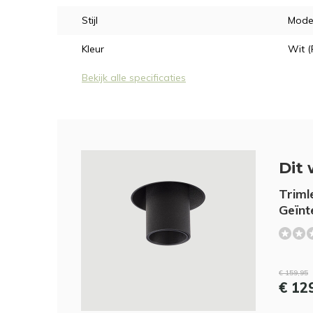
Stijl
Mode
Kleur
Wit (
Bekijk alle specificaties
Dit 
Triml
Geïnt
€ 159,95
€ 12