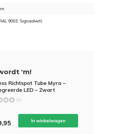
rn
RAL 9003, Signaalwit)
wordt 'm!
ess Richtspot Tube Myra –
egreerde LED – Zwart
(0)
In winkelwagen
9,95