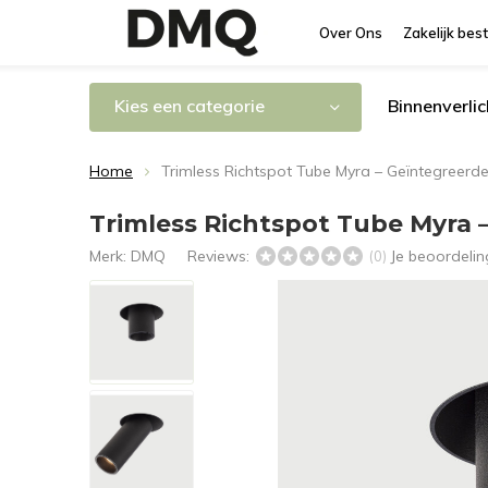
Over Ons
Zakelijk best
Kies een categorie
Binnenverlic
Home
Trimless Richtspot Tube Myra – Geïntegreerd
Trimless Richtspot Tube Myra 
Merk:
DMQ
Reviews:
Je beoordeli
(0)