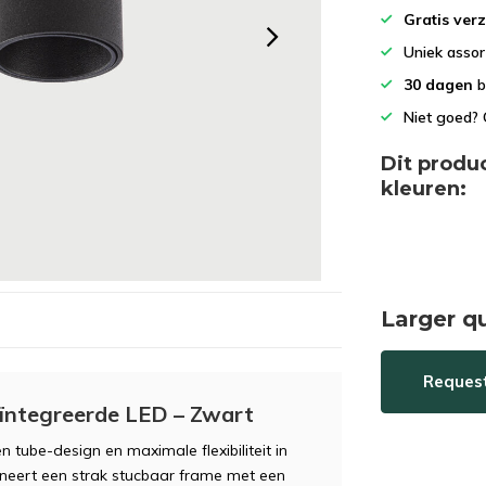
het
Gratis ver
geselecteerde
Uniek asso
zoekresultaat
te
30 dagen
b
gaan.
Niet goed? 
Als
u
Dit produ
met
kleuren:
aanraaktoetsen
werkt,
kunt
u
touch-
Larger q
en
swipetekens
gebruiken.
Reques
eïntegreerde LED – Zwart
 tube-design en maximale flexibiliteit in
ineert een strak stucbaar frame met een