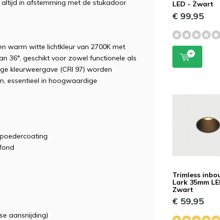
 altijd in afstemming met de stukadoor
LED - Zwart
€ 99,95
n warm witte lichtkleur van 2700K met
n 36°, geschikt voor zowel functionele als
hoge kleurweergave (CRI 97) worden
n, essentieel in hoogwaardige
poedercoating
afond
Trimless inb
Lark 35mm L
Zwart
€ 59,95
ase aansnijding)