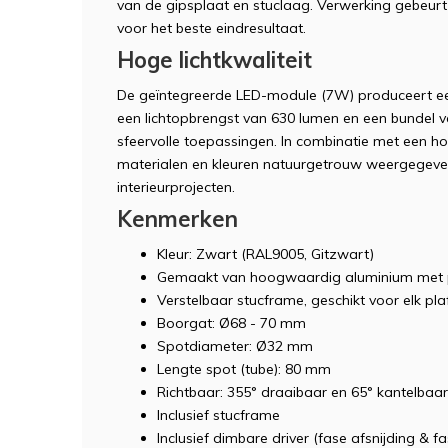
van de gipsplaat en stuclaag. Verwerking gebeurt
voor het beste eindresultaat.
Hoge lichtkwaliteit
De geïntegreerde LED-module (7W) produceert ee
een lichtopbrengst van 630 lumen en een bundel va
sfeervolle toepassingen. In combinatie met een 
materialen en kleuren natuurgetrouw weergegeve
interieurprojecten.
Kenmerken
Kleur: Zwart (RAL9005, Gitzwart)
Gemaakt van hoogwaardig aluminium met 
Verstelbaar stucframe, geschikt voor elk pl
Boorgat: Ø68 - 70 mm
Spotdiameter: Ø32 mm
Lengte spot (tube): 80 mm
Richtbaar: 355° draaibaar en 65° kantelbaar
Inclusief stucframe
Inclusief dimbare driver (fase afsnijding & f