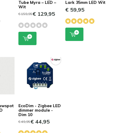
Tube Myra – LED –
Lark 35mm LED Wit
Wit
€ 59,95
€ 129,95
€ 159,95
ouwspot
EcoDim - Zigbee LED
ED
dimmer module -
Dim 10
€ 44,95
€ 49,95