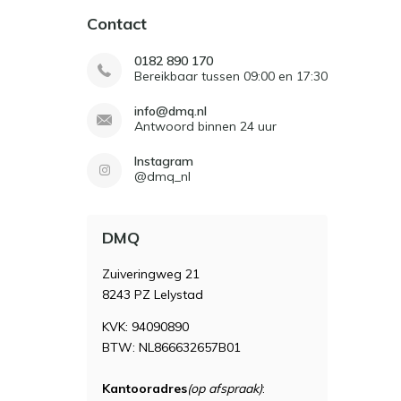
Contact
0182 890 170
Bereikbaar tussen 09:00 en 17:30
info@dmq.nl
Antwoord binnen 24 uur
Instagram
@dmq_nl
DMQ
Zuiveringweg 21
8243 PZ Lelystad
KVK: 94090890
BTW: NL866632657B01
Kantooradres
(op afspraak)
: