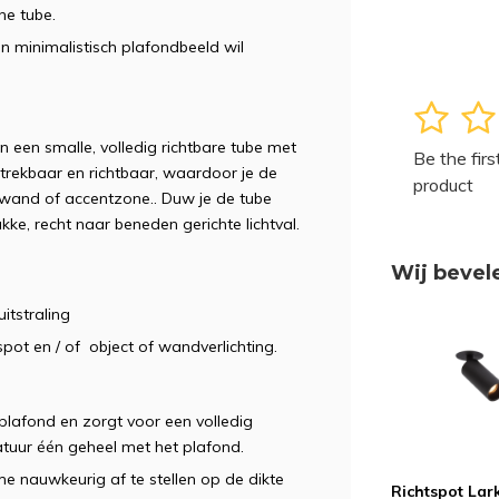
ne tube.
en minimalistisch plafondbeeld wil
1
2
n een smalle, volledig richtbare tube met
Be the firs
ittrekbaar en richtbaar, waardoor je de
product
, wand of accentzone.. Duw je de tube
akke, recht naar beneden gerichte lichtval.
Wij bevel
itstraling
spot en / of object of wandverlichting.
plafond en zorgt voor een volledig
tuur één geheel met het plafond.
e nauwkeurig af te stellen op de dikte
Richtspot Lar