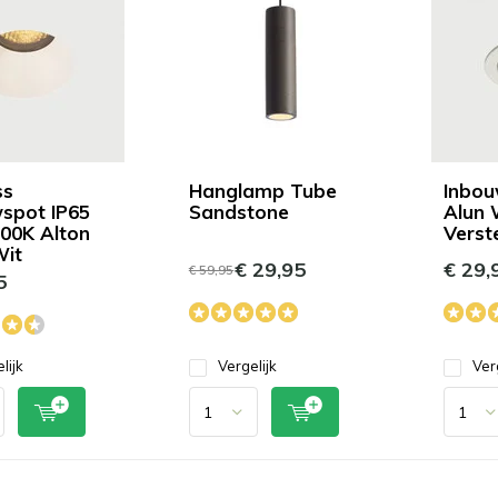
het
geselecteerde
zoekresultaat
te
gaan.
Als
u
met
ss
Hanglamp Tube
Inbou
aanraaktoetsen
spot IP65
Sandstone
Alun 
00K Alton
Verst
werkt,
Wit
kunt
€ 29,95
€ 29,
€ 59,95
5
u
touch-
en
swipetekens
lijk
Vergelijk
Ver
gebruiken.