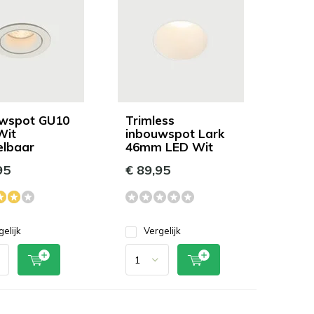
wspot GU10
Trimless
Wit
inbouwspot Lark
elbaar
46mm LED Wit
95
€ 89,95
gelijk
Vergelijk