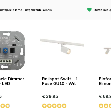
uctspecialisme - uitgebreide kennis
Dutch Desi
sele Dimmer
Railspot Swift - 1-
Plafo
w LED
Fase GU10 - Wit
Elmon
5
€ 39,95
€ 69,