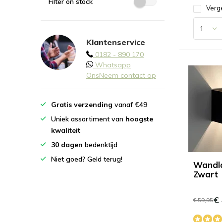
Filter on stock
Verge
Klantenservice
0182 - 890 170
Whatsapp
Ons
Neem contact op
Gratis verzending
vanaf €49
Uniek assortiment van
hoogste
kwaliteit
30 dagen
bedenktijd
Niet goed? Geld terug!
Wandl
Zwart
€ 
€ 59,95