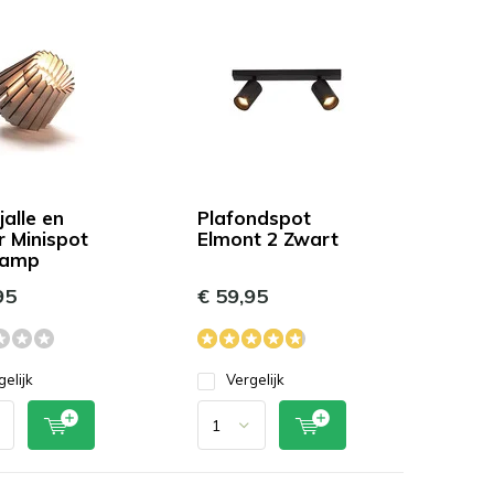
alle en
Plafondspot
r Minispot
Elmont 2 Zwart
lamp
95
€ 59,95
gelijk
Vergelijk