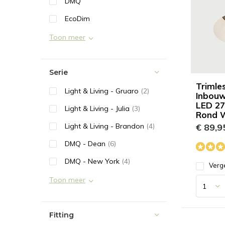
DMQ
EcoDim
Toon meer
Serie
Trimle
Light & Living - Gruaro
(2)
Inbouw
LED 27
Light & Living - Julia
(3)
Rond 
Light & Living - Brandon
(4)
€ 89,9
DMQ - Dean
(6)
DMQ - New York
(4)
Verge
Toon meer
Fitting