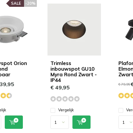
SALE
-20%
spot Orion
Trimless
Plafo
ond
inbouwspot GU10
Elmon
baar
Myra Rond Zwart -
Zwar
IP44
39,95
€
€ 79,95
€ 49,95
lijk
Vergelijk
Ver