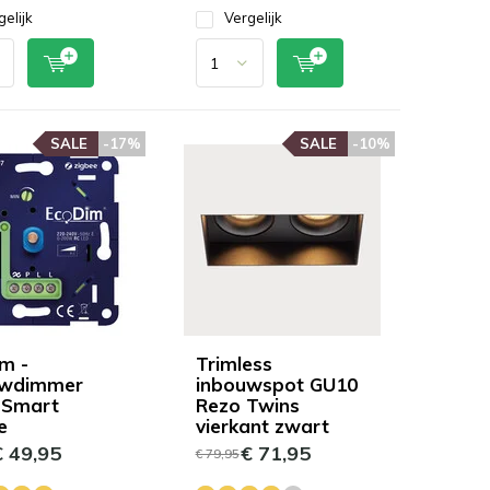
gelijk
Vergelijk
SALE
-17%
SALE
-10%
m -
Trimless
uwdimmer
inbouwspot GU10
 Smart
Rezo Twins
e
vierkant zwart
 49,95
€ 71,95
€ 79,95