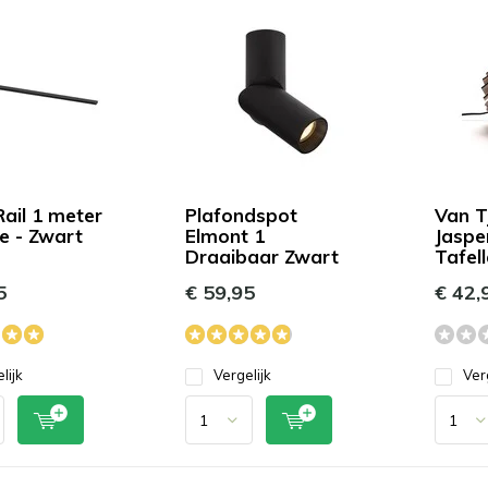
Rail 1 meter
Plafondspot
Van Tj
se - Zwart
Elmont 1
Jaspe
Draaibaar Zwart
Tafel
5
€ 59,95
€ 42,
lijk
Vergelijk
Ver