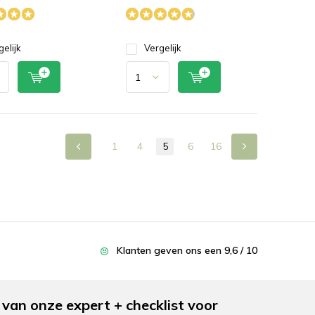
gelijk
Vergelijk
1
4
5
6
16
Klanten geven ons een 9,6 / 10
van onze expert + checklist voor