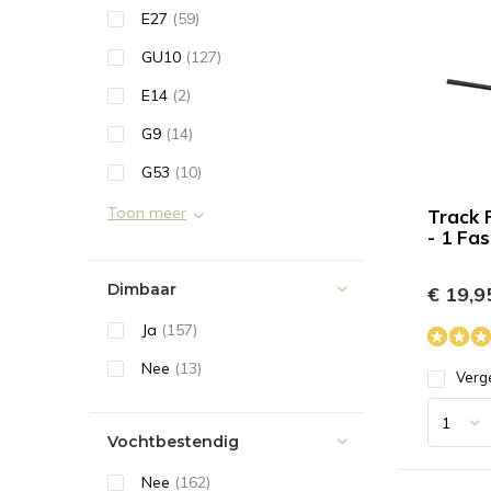
E27
(59)
GU10
(127)
E14
(2)
G9
(14)
G53
(10)
Toon meer
Track 
- 1 Fa
Dimbaar
€ 19,9
Ja
(157)
Nee
(13)
Verge
Vochtbestendig
Nee
(162)