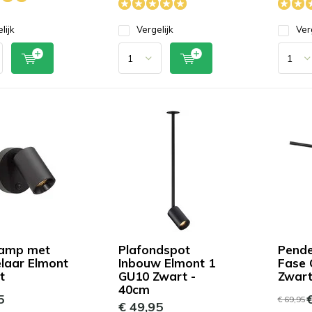
lijk
Vergelijk
Ver
amp met
Plafondspot
Pendel
laar Elmont
Inbouw Elmont 1
Fase 
t
GU10 Zwart -
Zwar
40cm
5
€
€ 69,95
€ 49,95