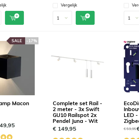
lijk
Vergelijk
Ver
SALE
-17%
amp Macon
Complete set Rail -
EcoDi
2 meter - 3x Swift
Inbo
GU10 Railspot 2x
LED -
Pendel Juna - Wit
Zigbe
49,95
€ 149,95
€
€ 59,95