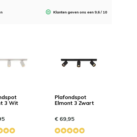
gn
Klanten geven ons een 9,6 / 10
ndspot
Plafondspot
t 3 Wit
Elmont 3 Zwart
95
€ 69,95