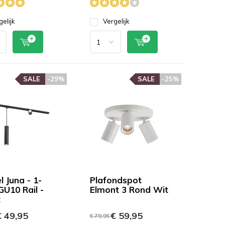
gelijk
Vergelijk
SALE
-29%
SALE
-25%
 Juna - 1-
Plafondspot
GU10 Rail -
Elmont 3 Rond Wit
t
 49,95
€ 59,95
€ 79,95