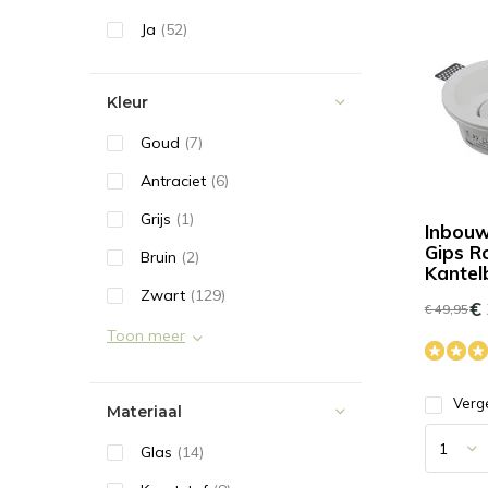
Ja
(52)
Kleur
Goud
(7)
Antraciet
(6)
Grijs
(1)
Inbouw
Gips R
Bruin
(2)
Kantel
Zwart
(129)
€ 
€ 49,95
Toon meer
Verge
Materiaal
Glas
(14)