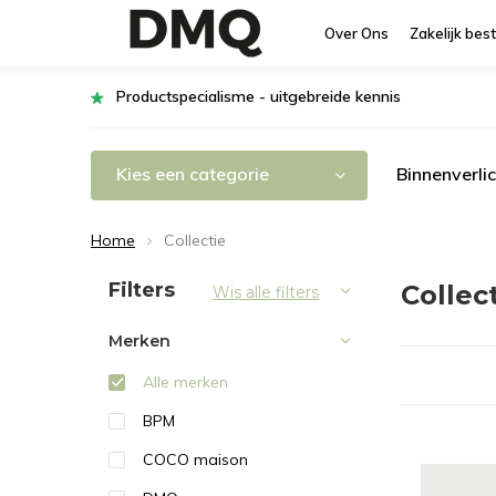
Over Ons
Zakelijk best
Productspecialisme - uitgebreide kennis
Kies een categorie
Binnenverli
Home
Collectie
Sorteren op:
Filters
Collec
Wis alle filters
Merken
Alle merken
BPM
COCO maison